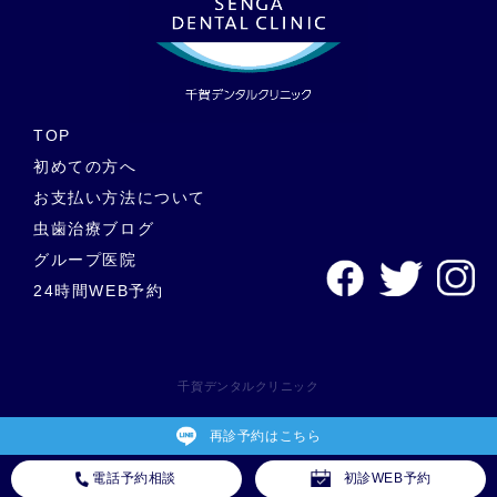
や深夜に歯医者に行けなくて検索されている方もいらっしゃる
かと思います。そうした場合、夜間救急外来の歯科を利用する
のも一つです。 救急外来はほとんどの地域に設置されており、
24時間対応してもらえます。ただし、救急外来は交通事故や外
傷など重症度の高い患者様を中心に対応することが多いため、
事前に電話で確認してから向かわれることをおすすめします。
TOP
歯が痛い、歯茎が腫れる原因とは？ 歯の痛み（歯痛）は、歯原
初めての方へ
性歯痛(しげんせいしつう)と非歯原性歯痛(ひしげんせいしつう)
お支払い方法について
の大きく２種類に分類されます。 1)歯原性歯痛 「歯原性歯
痛」とは、歯の内部の神経や、歯周囲の組織（歯茎等）から引
虫歯治療ブログ
き起こされる歯の痛みです。 歯原性歯痛の主な原因 虫歯によ
グループ医院
る歯の痛み 歯の損傷による歯の痛み 知覚過敏による歯の痛み
24時間WEB予約
親知らずによる歯茎の痛み 歯周病による歯茎の痛み 等 2)非
歯原性歯痛 一方、「非歯原性歯痛」とは、歯以外の部位から起
こる歯の痛みです。顎周りの筋肉や神経性のものが原因となり
ます。 非歯原性歯痛の主な原因 偏頭痛や顎関節症 ストレスや
千賀デンタルクリニック
うつ病 等 また、夜になると歯が痛みやすくなる原因としては
ストレス以外にも飲酒や入浴による血流の変化や、あごや口周
りの筋肉の凝り、副交感神経が優位になることで歯の痛みを強
再診予約はこちら
く感じやすくなるなど様々な理由が考えられます。 歯が痛い、
電話予約相談
初診WEB予約
ほっぺが腫れる時の応急処置 ここでは、歯が痛い時や、歯が痛