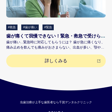
#救急
#歯が痛い
#緊急
歯が痛くて我慢できない！緊急・救急で受けられる治療や対処法について
歯が痛い...緊急時に対応してもらうには？ 歯が急に痛くなり、
痛み止めを飲んでも痛みがおさまらない、出血が多い、顎やほ
っぺが大きく腫れているといった症状がある場合は、速やかに
医療機関に受診しましょう。 平日の診療時間内であればお近く
詳しくみる
の歯科医院へ急患の電話連絡をし、また休日や夜間の受診の場
合には、①「休日・夜間診療に対応している歯科医院」または
②「夜間救急外来」に連絡しましょう。 1)休日・夜間診療に対
応している歯科医院 当院のように土日祝日を含め年中無休で夜
20時まで診療を行なっている歯科医院もあります。また、20時
以降の夜間診療は、各地の歯科医師会に所属している歯科医師
が当番制で治療を担当しています。 【(地域名) 歯科医師会 夜
間（または休日)】などのキーワードでインターネット検索の
虫歯治療が上手な歯医者なら千賀デンタルクリニック
上、電話で問い合わせてみましょう。 2)夜間救急外来(深夜や
旅行先など緊急時に) 「歯が痛い 夜間救急 沖縄」など、旅行先