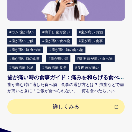
#ガム 歯が痛い
#梅干し 歯が痛い
#歯が痛い お酒
#歯が痛い ご飯
#歯が痛い 食べ物
#歯が痛い 食事
#歯が痛い時 食べ物
#歯が痛い時の食べ物
#歯が痛い時の食事
#歯が痛い酒
#矯正 歯が痛い 食べ物
#虫歯治療 お酒
#虫歯治療 食事
#食後 歯が痛い
歯が痛い時の食事ガイド：痛みを和らげる食べ物と避けるべき食事について解説
歯が痛む時に適した食べ物、食事の選び方とは？ 虫歯などで歯
が痛いときに「ご飯が食べられない」「何を食べたらいい
の？」「食後に歯が痛い…」と悩む方もいらっしゃるかと思い
ます。 ここでは、歯が痛い時におすすめの食べ物や食事、歯が
詳しくみる
痛いときに避けるべき食べ物や飲み物、矯正中や虫歯治療後の
食事の注意点などについて解説します。 歯が痛い時におすすめ
の食べ物や食事とは？ 虫歯治療の直後や歯が痛い時におすすめ
の食べ物や食事のポイントは、基本として柔らかい・刺激が少