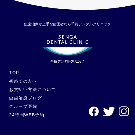
ないことが挙げられます。加えて、栄養価が高いものであれば
少量でもバランスをとりやすいでしょう。 具体的には、以下の
ようなものが挙げられます。 おかゆ、野菜スープ など 柔ら
かく消化しやすい食べ物であれば噛む必要がないため、痛みを
虫歯治療が上手な歯医者なら千賀デンタルクリニック
引き起こす心配も少ないでしょう。ただし、熱いものは刺激と
なるので、少し冷ましてから食べるようにします。 茶碗蒸し、
豆腐 など 柔らかく歯茎への刺激が少ないことに加えて、栄養
価も豊富。また、タンパク質やカルシウムが傷ついた組織の修
復を助けてくれるでしょう。 プロテインスムージー など 近
年では、ダイエットや健康食として取り入れている方もいらっ
しゃるかと思いますが、栄養補給に最適なので歯が痛い時にも
味方となってくれます。ただし、柑橘類のフレーバーは避けた
TOP
方が良いでしょう。 歯が痛い時に避けるべき食べ物・飲み物と
初めての方へ
は？ 歯の痛みを引き起こしたり、痛みを増長させてしまう可能
お支払い方法について
性のある食べ物・飲み物として、以下のようなものが挙げられ
ます。 糖分を多く含む食べ物・飲み物 ・キャンディー、チョ
虫歯治療ブログ
コレート、ガム、ジュース 等 虫歯菌は糖分を栄養にして増殖
グループ医院
し、さらに歯を溶かす酸を作り出すとされるため、虫歯がより
24時間WEB予約
進行してしまう可能性があります。キシリトール100%のガム
であれば痛みが生じにくいでしょう。 硬い食べ物 ・せんべ
い、ナッツ類、クラッカー 等 硬い食べ物によって虫歯の進行
によって脆くなっている歯に負担がかかり、痛みが増してしま