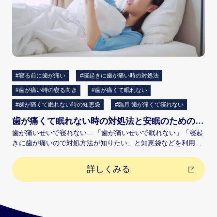
#寝る前に歯が痛い
#寝起きに歯が痛い時の対処法
#歯が痛い時の寝る向き
#歯が痛くて眠れない
#歯が痛くて眠れない時の知恵袋
#臨月 歯が痛くて寝れない
歯が痛くて眠れない時の対処法と安眠のためのポイントについて解説
歯が痛いせいで寝れない... 「歯が痛いせいで眠れない」「寝起
きに歯が痛いので対処方法が知りたい」と知恵袋などを利用さ
れている方もいらっしゃるようです。今回は、歯が痛いけど
「すぐには歯医者に行けない！」という方のために、原因や対
詳しくみる
処方法について解説いたします。 寝る前や寝起きに歯が痛みや
すい原因とは？ 寝る前や寝起きになると歯が痛みやすくなる原
因として、以下のような理由が考えられます。 ストレスや疲れ
ストレスを抱えている人は免疫力が低下しやすく、虫歯や歯周
病が悪化することで夜や夜中に歯が痛くなる場合があります。