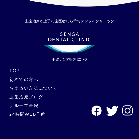
また、ストレスで寝ている間に歯ぎしりや食いしばりを起こ
し、その結果、朝起きると歯が痛い・奥歯が痛くなるといった
ケースもあります。 筋肉のこりあごや口周りの筋肉が凝り固ま
虫歯治療が上手な歯医者なら千賀デンタルクリニック
ると末梢神経が刺激されて痛みを感じたり、痺れを伴う場合が
あります。筋肉が凝った状態が続くと、夜に歯の痛みを感じる
原因になることがあります。 副交感神経が優位になる夜になる
と身体の免疫機能を高めるために副交感神経を優位にしようと
する身体の働きがあります。これにより血管が拡張し血流が増
加します。このとき血管の近くにある神経が圧迫され、日中は
小さかった歯の痛みが夜になると痛みを強く感じやすくなる場
合があります。 飲酒や入浴入浴によって血流が良くなり、歯や
TOP
歯茎の痛みを感じやすくなる場合があります。飲酒も血流を良
初めての方へ
くする作用があり、また日中よりも夜に飲む人が多いため夜に
お支払い方法について
歯が痛くなる原因となる場合があります。 寝る前や寝起きに歯
が痛い時の対処法（安眠のためのポイント） ここでは、応急処
虫歯治療ブログ
置を含めた歯痛の対処法をご紹介します。 あくまで歯医者に行
グループ医院
きたくても行けない場合の応急対処となりますので、なるべく
24時間WEB予約
早めに歯医者／歯科医院など医療機関に相談しましょう。 患部
を冷やす 歯が痛い・歯茎が痛い時の応急処置として患部を冷や
します。特に熱や炎症がある時には、保冷剤や氷を包んだ布を
上から当てることをおすすめします。 ただし、氷を口に含むな