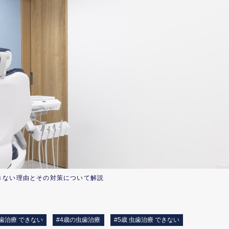
きない理由と
その対策について解説
虫歯治療 できない
#4歳の虫歯治療
#5歳 虫歯治療 できない