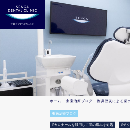
ホーム
虫歯治療ブログ
副鼻腔炎による
歯
虫歯治療ブログ
#カロナールを服用して歯の痛みを対処
#チ