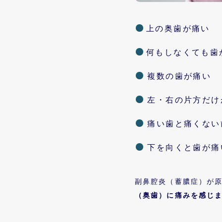
上の奥歯が痛い
何もしなくても歯
︎複数の歯が痛い
︎左・右の片方だ
︎痛い歯と痛くな
︎下を向くと歯が痛
副鼻腔炎（蓄膿症）が
（奥歯）に痛みを感じ