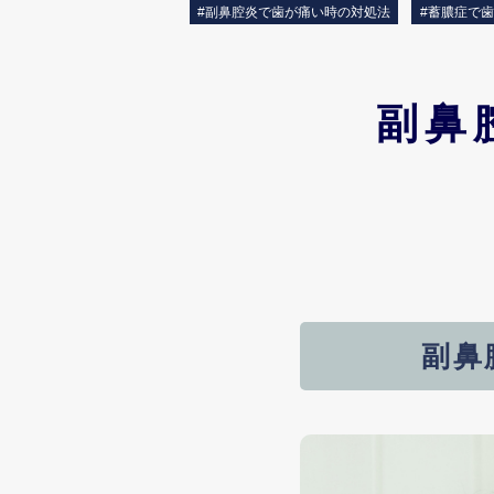
#副鼻腔炎で歯が痛い時の対処法
#蓄膿症で
副鼻
副鼻