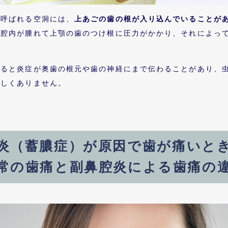
と呼ばれる空洞には、
上あごの歯の根が入り込んでいることが
鼻腔内が腫れて上顎の歯のつけ根に圧力がかかり、それによっ
なると炎症が奥歯の根元や歯の神経にまで伝わることがあり、
珍しくありません。
炎（蓄膿症）が原因で
歯が痛いと
常の歯痛と副鼻腔炎
による歯痛の