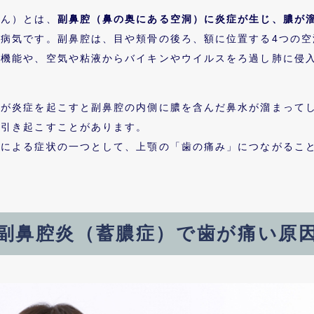
えん）とは、
副鼻腔（鼻の奥にある空洞）に炎症が生じ、膿が
病気です。副鼻腔は、目や頬骨の後ろ、額に位置する4つの空
る機能や、空気や粘液からバイキンやウイルスをろ過し肺に侵
膜が炎症を起こすと副鼻腔の内側に膿を含んだ鼻水が溜まって
を引き起こすことがあります。
炎による症状の一つとして、上顎の「歯の痛み」につながるこ
副鼻腔炎（蓄膿症）で
歯が痛い原