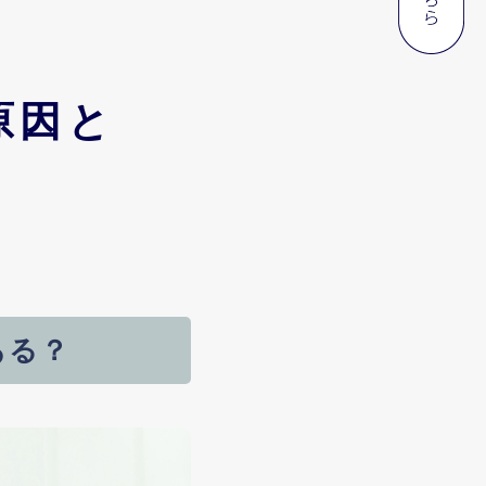
原因と
ある？