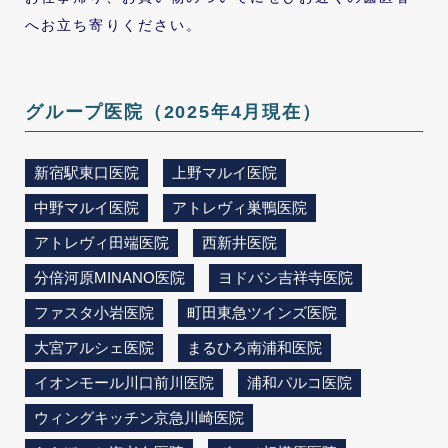
へお立ち寄りください。
グループ医院（2025年4月現在）
新宿駅東口医院
上野マルイ医院
中野マルイ医院
アトレヴィ巣鴨医院
アトレヴィ田端医院
西新井医院
分倍河原MINANO医院
ヨドバシ吉祥寺医院
ファスタ小岩医院
町田東急ツインズ医院
大宮アルシェ医院
まるひろ南浦和医院
イオンモール川口前川医院
浦和パルコ医院
ウィングキッチン京急川崎医院