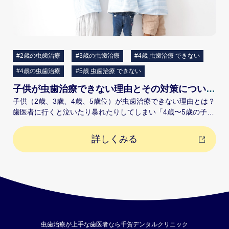
#2歳の虫歯治療
#3歳の虫歯治療
#4歳 虫歯治療 できない
#4歳の虫歯治療
#5歳 虫歯治療 できない
子供が虫歯治療できない理由とその対策について解説
子供（2歳、3歳、4歳、5歳位）が虫歯治療できない理由とは？
歯医者に行くと泣いたり暴れたりしてしまい「4歳〜5歳の子が
虫歯治療できない」と、お悩みの保護者様もいらっしゃいま
す。 歯医者に来院されるお子様の多くは、不安や緊張でいっぱ
詳しくみる
いです。そんな中、いきなり治療を始めてしまうとお子様に過
度な恐怖心を与えてしまい、虫歯治療ができないと判断されて
しまう場合があります。 ここでは、2歳、3歳、4歳、5歳ごろ
の子供の虫歯治療のポイントや注意点、多くの小児患者様の虫
歯治療を行なっている当院の取り組みについてご紹介いたしま
す。 2歳、3歳、4歳、5歳の虫歯治療のポイント・注意点 当院
には、2歳、3歳、4歳、5歳くらいのお子様の虫歯治療の相談も
多くいただいており、年齢や性格に合わせた虫歯治療を行なっ
虫歯治療が上手な歯医者なら千賀デンタルクリニック