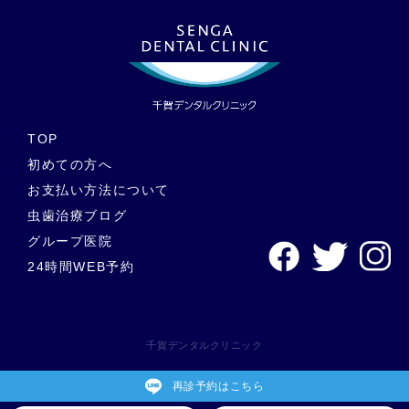
ています。 やはり、いきなり虫歯治療ができる子もいれば、そ
うでない子もいます。 泣いたり暴れて嫌がる子に対して、無理
に治療をし続けることは、お子様のストレスになるだけでな
く、将来的にもマイナスの結果につながりかねないため注意が
必要です。 子供の頃に“歯医者嫌い”になってしまうと、歯科医
院に行くハードルが上がり、結果として、大人になってからも
歯医者に行きづらくなり、将来のお口の健康を損なう原因にも
なりかねません。 2歳、3歳、4歳、5歳の虫歯治療のポイント
TOP
当院では、ご来院時にお子様の歯に緊急性の高い症状がなけれ
初めての方へ
ば無理に治療を進めるのではなく、少しずつ歯科に慣れてもら
お支払い方法について
うところから始めていくといった柔軟なスタンスをとっていま
す。 診察のうえ、経過観察できるような虫歯は進行止めなどの
虫歯治療ブログ
軽微な処置で済ませ、精神的な成長を待ってから治療を進める
グループ医院
方が有効な場合もあります。 小さなお子様が虫歯治療を受ける
24時間WEB予約
ことはとても大変ですし、保護者様もご心配になるかと思いま
すが、私たち歯科医師とスタッフも精一杯力を尽くしてまいり
ますので、どうぞまずは遠慮なく当院へご相談ください。 当院
の虫歯治療の特徴について 保護者様との連携を大切にします
千賀デンタルクリニック
子どものお口の健康を守るためには、保護者の方が正しい知識
をお持ちであるかどうかもとても大切です。当院では、お子様
のお口の環境を一緒に守っていくために、まず保護者の方に正
再診予約はこちら
しい歯科知識をご理解いただけるよう丁寧な説明に努めていま